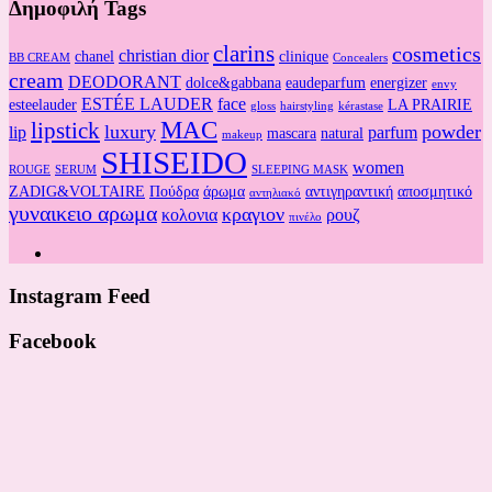
Δημοφιλή Tags
clarins
cosmetics
christian dior
chanel
clinique
BB CREAM
Concealers
cream
DEODORANT
dolce&gabbana
eaudeparfum
energizer
envy
ESTÉE LAUDER
face
esteelauder
LA PRAIRIE
gloss
hairstyling
kérastase
MAC
lipstick
luxury
powder
lip
parfum
mascara
natural
makeup
SHISEIDO
women
ROUGE
SERUM
SLEEPING MASK
ZADIG&VOLTAIRE
Πούδρα
άρωμα
αντιγηραντική
αποσμητικό
αντηλιακό
γυναικειο αρωμα
κραγιον
κολονια
ρουζ
πινέλο
Instagram Feed
Facebook