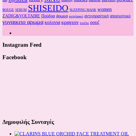
makeup
SHISEIDO
women
ROUGE
SERUM
SLEEPING MASK
ZADIG&VOLTAIRE
Πούδρα
άρωμα
αντιγηραντική
αποσμητικό
αντηλιακό
γυναικειο αρωμα
κραγιον
κολονια
ρουζ
πινέλο
Instagram Feed
Facebook
Δημοφιλής Συνταγές