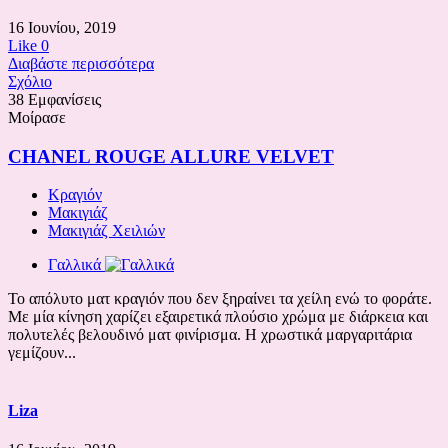
16 Ιουνίου, 2019
Like
0
Διαβάστε περισσότερα
Σχόλιο
38 Εμφανίσεις
Μοίρασε
CHANEL ROUGE ALLURE VELVET
Κραγιόν
Μακιγιάζ
Μακιγιάζ Χειλιών
Γαλλικά
Το απόλυτο ματ κραγιόν που δεν ξηραίνει τα χείλη ενώ το φοράτε.
Με μία κίνηση χαρίζει εξαιρετικά πλούσιο χρώμα με διάρκεια και
πολυτελές βελουδινό ματ φινίρισμα. Η χρωστικά μαργαριτάρια
γεμίζουν...
Liza