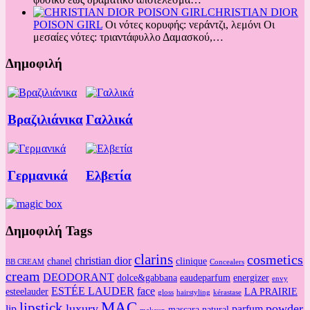
CHRISTIAN DIOR
POISON GIRL
Οι νότες κορυφής: νεράντζι, λεμόνι Oι
μεσαίες νότες: τριαντάφυλλο Δαμασκού,…
Δημοφιλή
Βραζιλιάνικα
Γαλλικά
Γερμανικά
Ελβετία
Δημοφιλή Tags
clarins
cosmetics
christian dior
chanel
clinique
BB CREAM
Concealers
cream
DEODORANT
dolce&gabbana
eaudeparfum
energizer
envy
ESTÉE LAUDER
face
esteelauder
LA PRAIRIE
gloss
hairstyling
kérastase
MAC
lipstick
luxury
powder
lip
parfum
mascara
natural