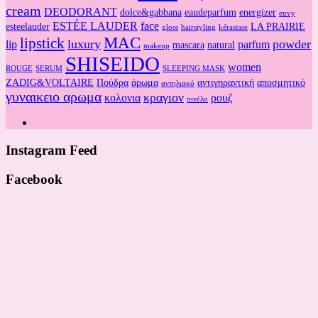
cream
DEODORANT
dolce&gabbana
eaudeparfum
energizer
envy
ESTÉE LAUDER
face
esteelauder
LA PRAIRIE
gloss
hairstyling
kérastase
MAC
lipstick
luxury
powder
lip
parfum
mascara
natural
makeup
SHISEIDO
women
ROUGE
SERUM
SLEEPING MASK
ZADIG&VOLTAIRE
Πούδρα
άρωμα
αντιγηραντική
αποσμητικό
αντηλιακό
γυναικειο αρωμα
κραγιον
κολονια
ρουζ
πινέλο
Instagram Feed
Facebook