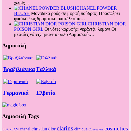
χωρίς…
CHANEL POWDER
BLUSH
Μοναδικό ρούζ σε μορφή πούδρας. Προσφέρει
φυσικό έως δραματικό αποτέλεσμα…
CHRISTIAN DIOR
POISON GIRL
Οι νότες κορυφής: νεράντζι, λεμόνι Oι
μεσαίες νότες: τριαντάφυλλο Δαμασκού,…
Δημοφιλή
Βραζιλιάνικα
Γαλλικά
Γερμανικά
Ελβετία
Δημοφιλή Tags
clarins
cosmetics
christian dior
chanel
clinique
BB CREAM
Concealers