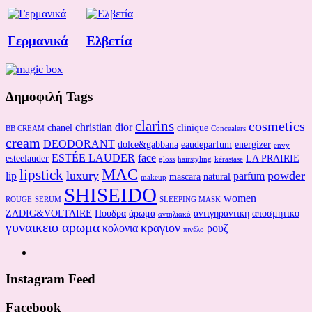
Γερμανικά
Ελβετία
Δημοφιλή Tags
clarins
cosmetics
christian dior
chanel
clinique
BB CREAM
Concealers
cream
DEODORANT
dolce&gabbana
eaudeparfum
energizer
envy
ESTÉE LAUDER
face
esteelauder
LA PRAIRIE
gloss
hairstyling
kérastase
MAC
lipstick
luxury
powder
lip
parfum
mascara
natural
makeup
SHISEIDO
women
ROUGE
SERUM
SLEEPING MASK
ZADIG&VOLTAIRE
Πούδρα
άρωμα
αντιγηραντική
αποσμητικό
αντηλιακό
γυναικειο αρωμα
κραγιον
κολονια
ρουζ
πινέλο
Instagram Feed
Facebook