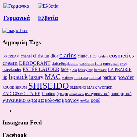
Γερμανικά
Ελβετία
Δημοφιλή Tags
clarins
cosmetics
christian dior
chanel
clinique
BB CREAM
Concealers
cream
DEODORANT
dolce&gabbana
eaudeparfum
energizer
envy
ESTÉE LAUDER
face
esteelauder
LA PRAIRIE
gloss
hairstyling
kérastase
MAC
lipstick
luxury
powder
lip
parfum
mascara
natural
makeup
SHISEIDO
women
ROUGE
SERUM
SLEEPING MASK
ZADIG&VOLTAIRE
Πούδρα
άρωμα
αντιγηραντική
αποσμητικό
αντηλιακό
γυναικειο αρωμα
κραγιον
κολονια
ρουζ
πινέλο
Instagram Feed
Facebook