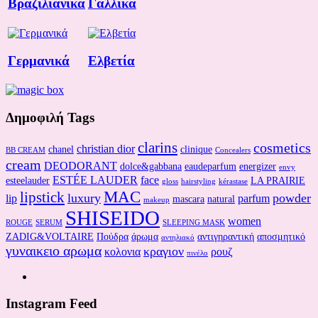
Βραζιλιάνικα
Γαλλικά
Γερμανικά
Ελβετία
Δημοφιλή Tags
clarins
cosmetics
christian dior
chanel
clinique
BB CREAM
Concealers
cream
DEODORANT
dolce&gabbana
eaudeparfum
energizer
envy
ESTÉE LAUDER
face
esteelauder
LA PRAIRIE
gloss
hairstyling
kérastase
MAC
lipstick
luxury
powder
lip
parfum
mascara
natural
makeup
SHISEIDO
women
ROUGE
SERUM
SLEEPING MASK
ZADIG&VOLTAIRE
Πούδρα
άρωμα
αντιγηραντική
αποσμητικό
αντηλιακό
γυναικειο αρωμα
κραγιον
κολονια
ρουζ
πινέλο
Instagram Feed