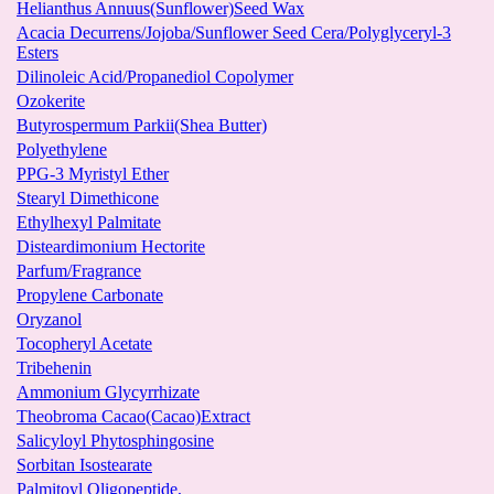
Helianthus Annuus(Sunflower)Seed Wax
Acacia Decurrens/Jojoba/Sunflower Seed Cera/Polyglyceryl-3
Esters
Dilinoleic Acid/Propanediol Copolymer
Ozokerite
Butyrospermum Parkii(Shea Butter)
Polyethylene
PPG-3 Myristyl Ether
Stearyl Dimethicone
Ethylhexyl Palmitate
Disteardimonium Hectorite
Parfum/Fragrance
Propylene Carbonate
Oryzanol
Tocopheryl Acetate
Tribehenin
Ammonium Glycyrrhizate
Theobroma Cacao(Cacao)Extract
Salicyloyl Phytosphingosine
Sorbitan Isostearate
Palmitoyl Oligopeptide,