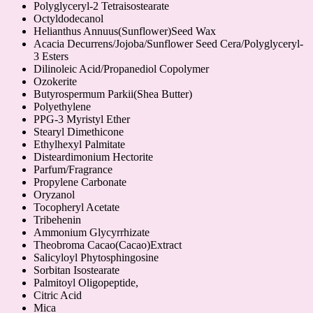
Polyglyceryl-2 Tetraisostearate
Octyldodecanol
Helianthus Annuus(Sunflower)Seed Wax
Acacia Decurrens/Jojoba/Sunflower Seed Cera/Polyglyceryl-
3 Esters
Dilinoleic Acid/Propanediol Copolymer
Ozokerite
Butyrospermum Parkii(Shea Butter)
Polyethylene
PPG-3 Myristyl Ether
Stearyl Dimethicone
Ethylhexyl Palmitate
Disteardimonium Hectorite
Parfum/Fragrance
Propylene Carbonate
Oryzanol
Tocopheryl Acetate
Tribehenin
Ammonium Glycyrrhizate
Theobroma Cacao(Cacao)Extract
Salicyloyl Phytosphingosine
Sorbitan Isostearate
Palmitoyl Oligopeptide,
Citric Acid
Mica