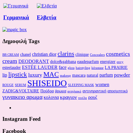
Γερμανικά
Ελβετία
Δημοφιλή Tags
clarins
cosmetics
christian dior
chanel
clinique
BB CREAM
Concealers
cream
DEODORANT
dolce&gabbana
eaudeparfum
energizer
envy
ESTÉE LAUDER
face
esteelauder
LA PRAIRIE
gloss
hairstyling
kérastase
MAC
lipstick
luxury
powder
lip
parfum
mascara
natural
makeup
SHISEIDO
women
ROUGE
SERUM
SLEEPING MASK
ZADIG&VOLTAIRE
Πούδρα
άρωμα
αντιγηραντική
αποσμητικό
αντηλιακό
γυναικειο αρωμα
κραγιον
κολονια
ρουζ
πινέλο
Instagram Feed
Facebook