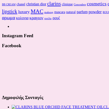
clarins
cosmetics
christian dior
chanel
clinique
BB CREAM
Concealers
MAC
lipstick
luxury
powder
parfum
mascara
natural
makeup
ROU
αρωμα
κραγιον
κολονια
ρουζ
πινέλο
Instagram Feed
Facebook
Δημοφιλής Συνταγές
CL