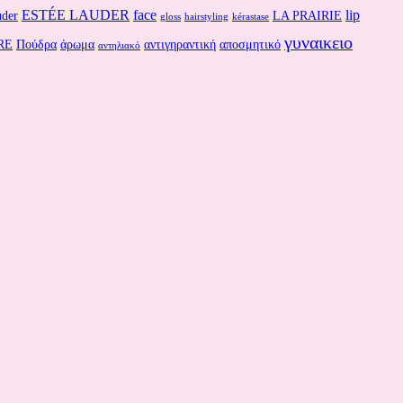
ESTÉE LAUDER
face
lip
uder
LA PRAIRIE
gloss
hairstyling
kérastase
γυναικειο
RE
Πούδρα
άρωμα
αντιγηραντική
αποσμητικό
αντηλιακό