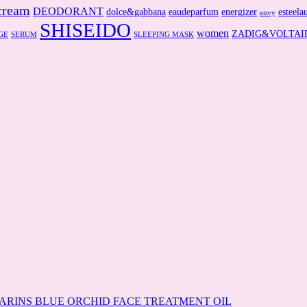
cream
DEODORANT
dolce&gabbana
eaudeparfum
energizer
esteela
envy
SHISEIDO
women
ZADIG&VOLTAI
GE
SERUM
SLEEPING MASK
ARINS BLUE ORCHID FACE TREATMENT OIL