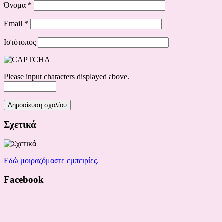
Όνομα
*
Email
*
Ιστότοπος
Please input characters displayed above.
Σχετικά
Εδώ μοιραζόμαστε εμπειρίες.
Facebook