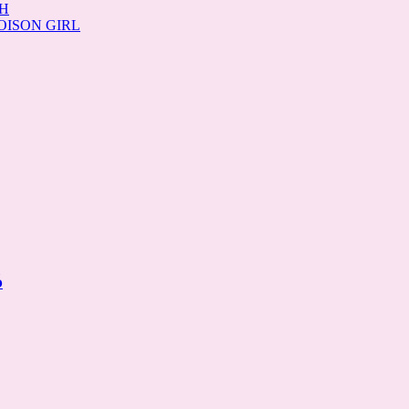
H
OISON GIRL
ύ